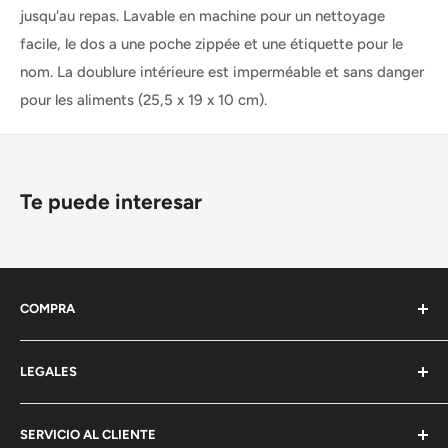
jusqu'au repas. Lavable en machine pour un nettoyage
facile, le dos a une poche zippée et une étiquette pour le
nom. La doublure intérieure est imperméable et sans danger
pour les aliments (25,5 x 19 x 10 cm).
Te puede interesar
COMPRA
Términos y Condiciones
LEGALES
Métodos de pago
Poítica de Envíos
Aviso Legal
SERVICIO AL CLIENTE
Recepción e Incidencias
Política de Privacidad