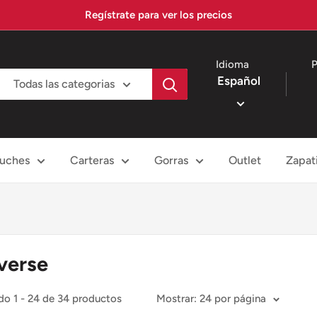
Regístrate para ver los precios
Idioma
P
Español
Todas las categorias
tuches
Carteras
Gorras
Outlet
Zapati
verse
o 1 - 24 de 34 productos
Mostrar: 24 por página