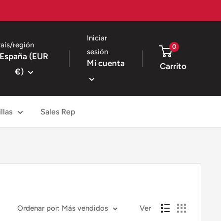
Iniciar
aís/región
0
sesión
España (EUR
Mi cuenta
Carrito
€)
llas
Sales Rep
Ordenar por: Más vendidos
Ver