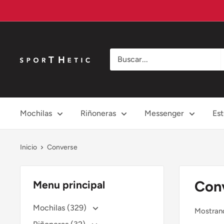
Ir
directamente
al
contenido
Sporthetic
Mochilas
Riñoneras
Messenger
Es
Inicio
Converse
Con
Menu principal
Mochilas (329)
Mostrand