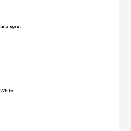
Dune Egret
l White