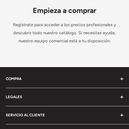
Empieza a comprar
Regístrate para acceder a los precios profesionales y
descubrir todo nuestro catálogo. Si necesitas ayuda,
nuestro equipo comercial está a tu disposición.
COMPRA
Términos y Condiciones
LEGALES
Métodos de pago
Poítica de Envíos
Aviso Legal
SERVICIO AL CLIENTE
Recepción e Incidencias
Política de Privacidad
Política de cookies
Quiénes somos